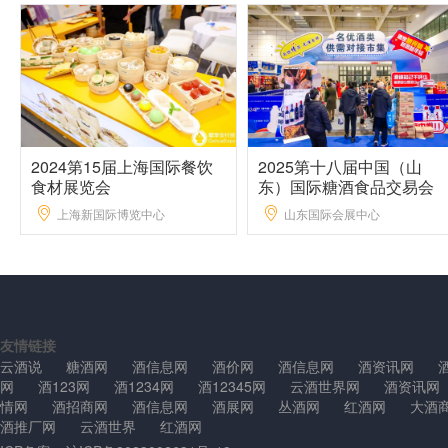
2024第15届上海国际餐饮
2025第十八届中国（山
食材展览会
东）国际糖酒食品交易会
上海新国际博览中心
山东国际会展中心
友情链接
云酒说
糖酒网
酒信息网
酒价网
酒信息网
酒资讯网
网
酒123网
酒1234网
酒12345网
云酒世界网
酒资讯网
情网
酒招商网
酒信息网
酒展网
丛酒网
红酒网
大酒
酒推厂网
云酒世界
红酒网