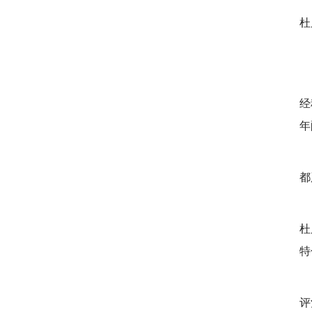
杜
经
年
都
杜
特
评