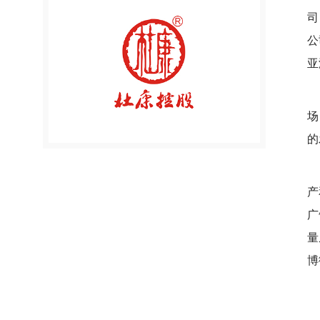
司
公
亚
场
的
产
广
量
博