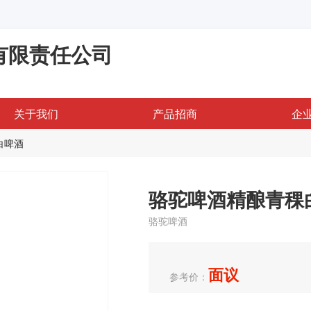
有限责任公司
关于我们
产品招商
企
白啤酒
骆驼啤酒精酿青稞
骆驼啤酒
面议
参考价：