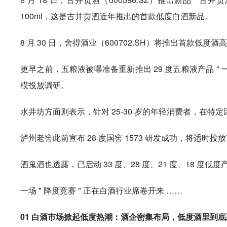
100ml，这是古井贡酒近年推出的首款低度白酒新品。
8 月 30 日，舍得酒业（600702.SH）将推出首款低度酒
更早之前，五粮液被曝准备重新推出 29 度五粮液产品 
模投放调研。
水井坊方面则表示，针对 25-30 岁的年轻消费者，在特定
泸州老窖此前宣布 28 度国窖 1573 研发成功，将适时投
酒鬼酒也透露，已启动 33 度、28 度、21 度、18 度低
一场 " 降度竞赛 " 正在白酒行业席卷开来 ……
01 白酒市场掀起低度热潮：酒企密集布局，低度酒里到