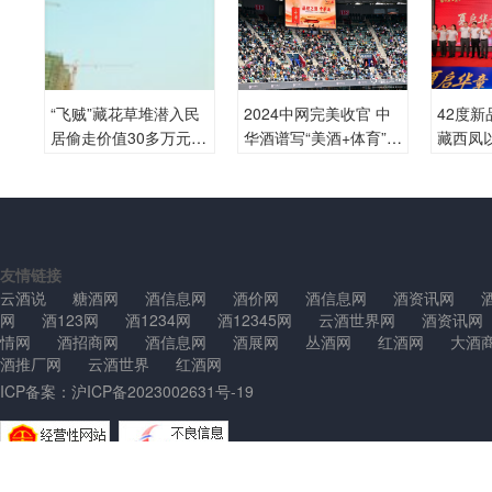
“飞贼”藏花草堆潜入民
2024中网完美收官 中
42度
居偷走价值30多万元洋
华酒谱写“美酒+体育”跨
藏西凤
酒
界新高度
一个十
友情链接
云酒说
糖酒网
酒信息网
酒价网
酒信息网
酒资讯网
网
酒123网
酒1234网
酒12345网
云酒世界网
酒资讯网
情网
酒招商网
酒信息网
酒展网
丛酒网
红酒网
大酒
酒推厂网
云酒世界
红酒网
ICP备案：
沪ICP备2023002631号-19