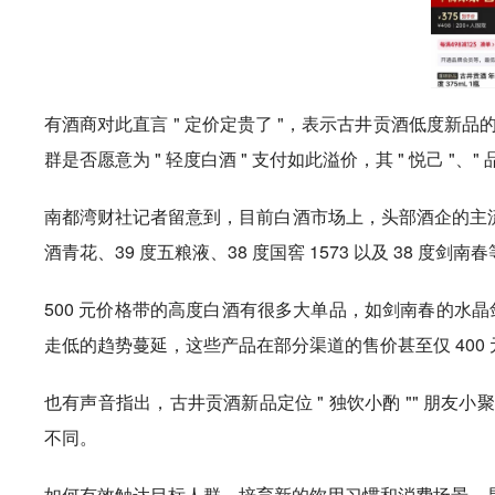
有酒商对此直言 " 定价定贵了 "，表示古井贡酒低度新
群是否愿意为 " 轻度白酒 " 支付如此溢价，其 " 悦己 "
南都湾财社记者留意到，目前白酒市场上，头部酒企的主流非高
酒青花、39 度五粮液、38 度国窖 1573 以及 38 度剑南
500 元价格带的高度白酒有很多大单品，如剑南春的水晶
走低的趋势蔓延，这些产品在部分渠道的售价甚至仅 40
也有声音指出，古井贡酒新品定位 " 独饮小酌 "" 朋友
不同。
如何有效触达目标人群，培育新的饮用习惯和消费场景，