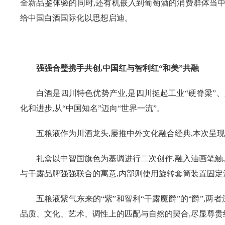
全新品鉴体验的同时,还有机嵌入到葡萄酒的消费群体当中
给中国白酒国际化以思想启迪。
强强合璧携手共创,中国红与智利红“和美”共融
白酒是四川特色优势产业,是四川挺起工业“硬脊梁”
化和进步,从“中国知名”迈向“世界一流”。
五粮液作为川酒龙头,屡推中外文化融合经典,本次呈现
礼盒以中智国旗色为基调进行二次创作,融入油画笔触
与干露品牌强强联合的寓意,内部则使用旋转套筒装置固定
五粮液紫气东来的“紫”和智利“干露魔爵”的“爵”,两
品质、文化、艺术、调性上的匹配与自然的契合,尽显尊贵