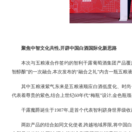
聚焦中智文化共性,开辟中国白酒国际化新思路
本次与五粮液合作签约的智利干露葡萄酒集团产品覆盖
智醇酿”的一次融合,本次发布的“融合之礼”内含一瓶五粮
其中五粮液紫气东来是五粮液顺应白酒低度化、时尚
代表着尊贵的紫色,结合上世纪60年代“梅瓶”设计,金色
干露魔爵诞生于1987年,是首个代表智利跻身世界级
两款产品的结合如同文化使者,跨越地域界限,将中国