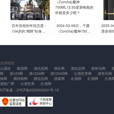
百年张裕的年轻态度：
2024-03-06日，干露
2025-
134岁的“潮牌”转身与
（Concha)魔神750ML
慧舍得50
国货启示
13.50度酒每瓶的价格
酒每瓶
是多少呢？
呢？
友情链接
云酒说
糖酒网
酒信息网
酒价网
酒信息网
酒资讯网
网
酒123网
酒1234网
酒12345网
云酒世界网
酒资讯网
情网
酒招商网
酒信息网
酒展网
丛酒网
红酒网
大酒
酒推厂网
云酒世界
红酒网
ICP备案：
沪ICP备2023002631号-19