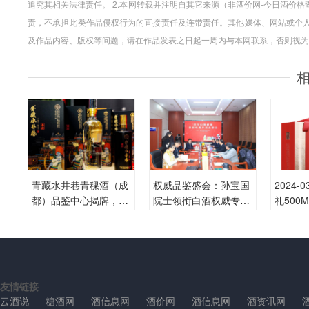
追究其相关法律责任。 2.本网转载并注明自其它来源（非酒价网-今日酒价
责，不承担此类作品侵权行为的直接责任及连带责任。其他媒体、网站或个人
及作品内容、版权等问题，请在作品发表之日起一周内与本网联系，否则视为
青藏水井巷青稞酒（成
权威品鉴盛会：孙宝国
2024-
都）品鉴中心揭牌，开
院士领衔白酒权威专家
礼500M
启酒文化交流新篇
解读燕台山洞藏酒精髓
瓶的价
友情链接
云酒说
糖酒网
酒信息网
酒价网
酒信息网
酒资讯网