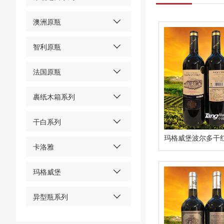
澳洲原瓶
智利原瓶
法国原瓶
裹纸木箱系列
干白系列
卡洛雅
玛格威堡
异型瓶系列