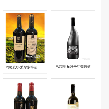
巴菲狮·柏雅干红葡萄酒
玛格威堡·波尔多特选干红葡萄酒2014