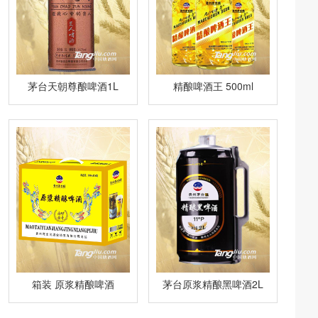
茅台天朝尊酿啤酒1L
精酿啤酒王 500ml
箱装 原浆精酿啤酒
茅台原浆精酿黑啤酒2L