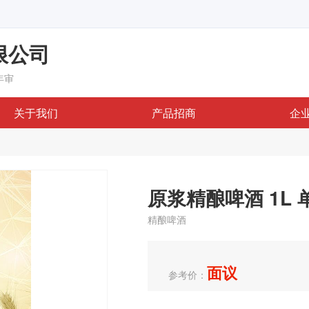
限公司
年审
关于我们
产品招商
企
原浆精酿啤酒 1L 
精酿啤酒
面议
参考价：