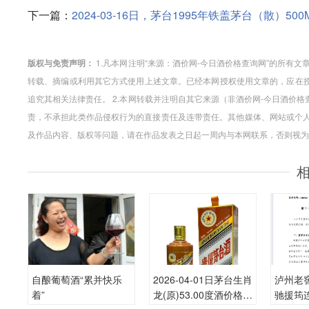
下一篇：
2024-03-16日，茅台1995年铁盖茅台（散）5
版权与免责声明：
1.凡本网注明“来源：酒价网-今日酒价格查询网”的所有
转载、摘编或利用其它方式使用上述文章。已经本网授权使用文章的，应在授
追究其相关法律责任。 2.本网转载并注明自其它来源（非酒价网-今日酒价
责，不承担此类作品侵权行为的直接责任及连带责任。其他媒体、网站或个人
及作品内容、版权等问题，请在作品发表之日起一周内与本网联系，否则视为
自酿葡萄酒“累并快乐
2026-04-01日茅台生肖
泸州老窖
着”
龙(原)53.00度酒价格为
驰援筠